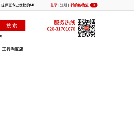
业，提供更专业便捷的MRO供应！
登录
|
注册
|
我的购物篮
0
称
工具淘宝店