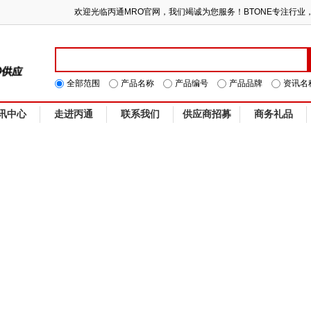
欢迎光临丙通MRO官网，我们竭诚为您服务！BTONE专注行
全部范围
产品名称
产品编号
产品品牌
资讯名
讯中心
走进丙通
联系我们
供应商招募
商务礼品