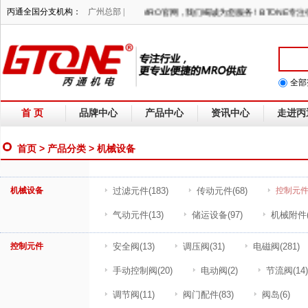
丙通全国分支机构：
广州总部 |
欢迎光临丙通MRO官网，我们竭诚为您服务！BTONE
全部
首 页
品牌中心
产品中心
资讯中心
走进丙
首页
>
产品分类
> 机械设备
机械设备
过滤元件
(183)
传动元件
(68)
控制元
气动元件
(13)
储运设备
(97)
机械附件
控制元件
安全阀
(13)
调压阀
(31)
电磁阀
(281)
手动控制阀
(20)
电动阀
(2)
节流阀
(14)
调节阀
(11)
阀门配件
(83)
阀岛
(6)