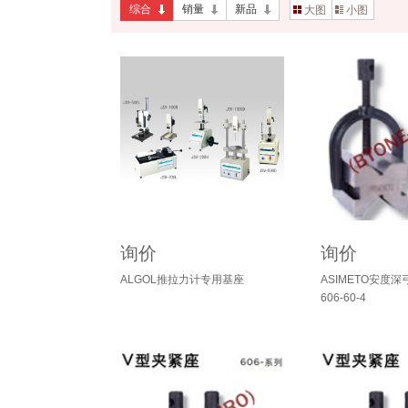
综合
销量
新品
大图
小图
询价
询价
ALGOL推拉力计专用基座
ASIMETO安度
606-60-4