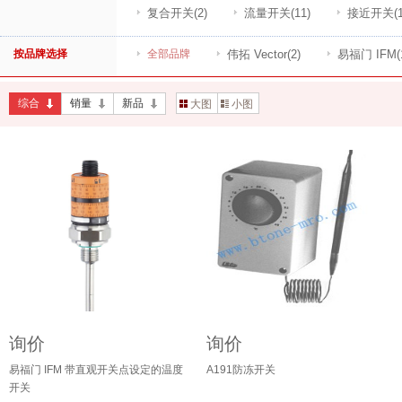
复合开关
(2)
流量开关
(11)
接近开关
(
按品牌选择
全部品牌
伟拓 Vector
(2)
易福门 IFM
(
综合
销量
新品
大图
小图
询价
询价
易福门 IFM 带直观开关点设定的温度
A191防冻开关
开关