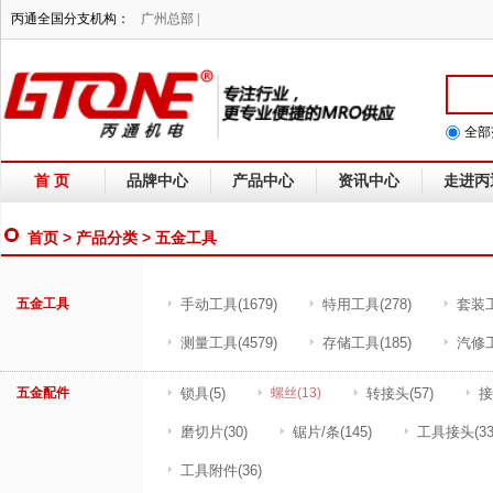
丙通全国分支机构：
广州总部 |
全部
首 页
品牌中心
产品中心
资讯中心
走进丙
首页
>
产品分类
> 五金工具
五金工具
手动工具
(1679)
特用工具
(278)
套装
测量工具
(4579)
存储工具
(185)
汽修
五金配件
锁具
(5)
螺丝
(13)
转接头
(57)
接
磨切片
(30)
锯片/条
(145)
工具接头
(33
工具附件
(36)