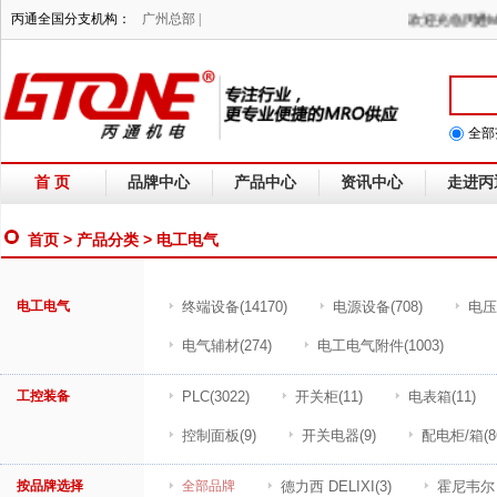
丙通全国分支机构：
广州总部 |
欢迎光临丙
全部
首 页
品牌中心
产品中心
资讯中心
走进丙
首页
>
产品分类
> 电工电气
电工电气
终端设备
(14170)
电源设备
(708)
电压
电气辅材
(274)
电工电气附件
(1003)
工控装备
PLC
(3022)
开关柜
(11)
电表箱
(11)
控制面板
(9)
开关电器
(9)
配电柜/箱
(8
按品牌选择
全部品牌
德力西 DELIXI
(3)
霍尼韦尔 H