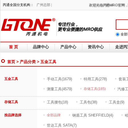
丙通全国分支机构：
广州总部 |
欢迎光临丙通MRO
全部
首 页
品牌中心
产品中心
资讯中心
走进丙
首页
>
产品分类
> 五金工具
五金工具
手动工具
(1679)
特用工具
(278)
套装
测量工具
(4579)
存储工具
(185)
汽修
存储工具
工具腰包
(18)
工具包
(38)
工具盒
(9)
按品牌选择
全部品牌
钢盾工具 SHEFFIELD
(4)
哈
世达工具 SATA
(7)