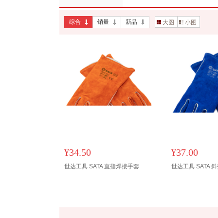
综合
销量
新品
大图
小图
¥34.50
¥37.00
世达工具 SATA 直指焊接手套
世达工具 SATA