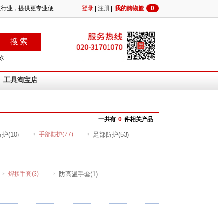
专注行业，提供更专业便捷的MRO供应！
登录
|
注册
|
我的购物篮
0
称
工具淘宝店
一共有
0
件相关产品
防护
(10)
手部防护
(77)
足部防护
(53)
焊接手套
(3)
防高温手套
(1)