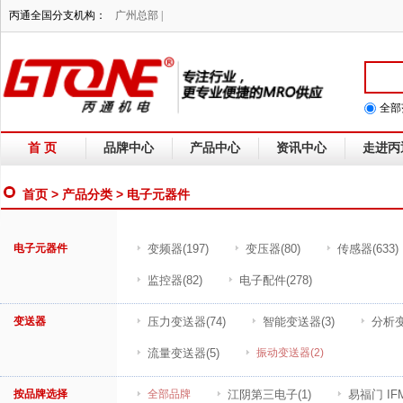
丙通全国分支机构：
广州总部 |
全部
首 页
品牌中心
产品中心
资讯中心
走进丙
首页
>
产品分类
> 电子元器件
电子元器件
变频器
(197)
变压器
(80)
传感器
(633)
监控器
(82)
电子配件
(278)
变送器
压力变送器
(74)
智能变送器
(3)
分析
流量变送器
(5)
振动变送器
(2)
按品牌选择
全部品牌
江阴第三电子
(1)
易福门 IF