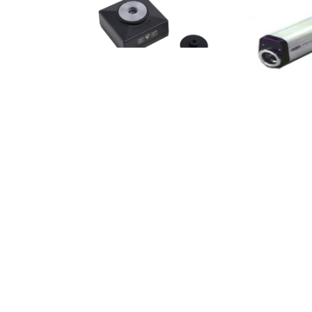
询价
询价
爱华 AIHUA AWA6021A型声校准
理音(RION)声音
器/AWA6022A型声校准器
付款方式
客户服务