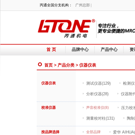
诚为您服务！BTONE专注行业，提供更专业便捷的MRO供应！
丙通全国分支机构：
广州总部 |
首 页
品牌中心
产品中心
资
首页
>
产品分类
> 仪器仪表
仪器仪表
测试仪器
(129)
检测仪
分析仪器
(28)
仪器附
校准仪器
声音校准仪
(8)
压力校
测量校对柱
(131)
陶制
按品牌选择
全部品牌
爱华 AIHUA