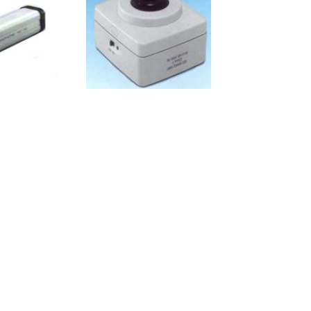
询价
校准器NC-72
理音(RION)声音校准器NC-74
共
8
配送说明
购物指南
网站声明
联