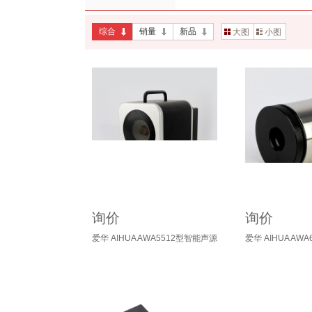
综合
销量
新品
大图
小图
询价
询价
爱华 AIHUA AWA5512型智能声源
爱华 AIHUA AW