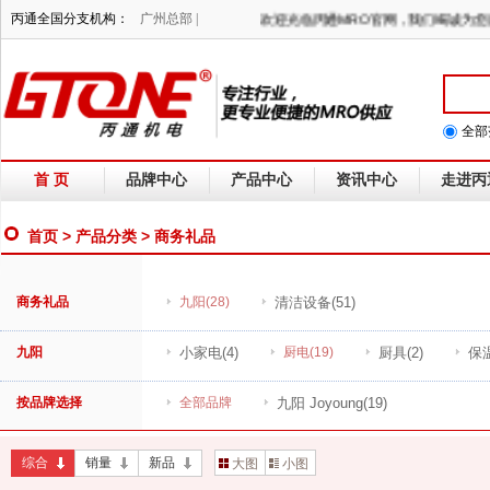
丙通全国分支机构：
广州总部 |
欢迎光临丙通MRO官网，我们竭诚
全部
首 页
品牌中心
产品中心
资讯中心
走进丙
首页
>
产品分类
> 商务礼品
商务礼品
九阳
(28)
清洁设备
(51)
九阳
小家电
(4)
厨电
(19)
厨具
(2)
保
按品牌选择
全部品牌
九阳 Joyoung
(19)
综合
销量
新品
大图
小图