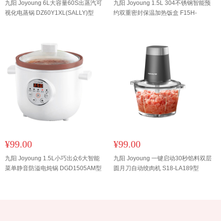
九阳 Joyoung 6L大容量60S出蒸汽可
九阳 Joyoung 1.5L 304不锈钢智能预
视化电蒸锅 DZ60Y1XL(SALLY)型
约双重密封保温加热饭盒 F15H-
FH550型
¥99.00
¥99.00
九阳 Joyoung 1.5L小巧出众6大智能
九阳 Joyoung 一键启动30秒馅料双层
菜单静音防溢电炖锅 DGD1505AM型
圆月刀自动绞肉机 S18-LA189型